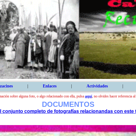
zacines
|
Enlaces
|
Actividades
|
mación sobre alguna foto, o algo relacionado con ella, pulsa
aquí
, no olvides hacer referencia a
DOCUMENTOS
el conjunto completo de fotografías relacionandas con este 