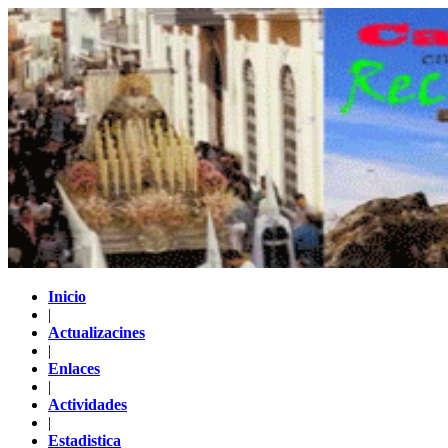
Inicio
|
Actualizacines
|
Enlaces
|
Actividades
|
Estadistica