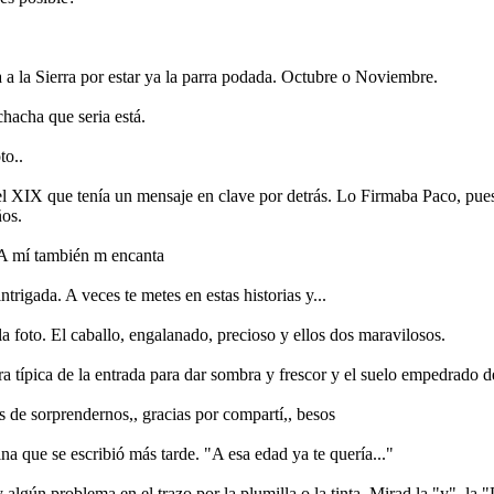
 a la Sierra por estar ya la parra podada. Octubre o Noviembre.
chacha que seria está.
to..
 del XIX que tenía un mensaje en clave por detrás. Lo Firmaba Paco, pu
ños.
 A mí también m encanta
trigada. A veces te metes en estas historias y...
a foto. El caballo, engalanado, precioso y ellos dos maravilosos.
ra típica de la entrada para dar sombra y frescor y el suelo empedrado d
de sorprendernos,, gracias por compartí,, besos
vina que se escribió más tarde. "A esa edad ya te quería..."
 algún problema en el trazo por la plumilla o la tinta. Mirad la "y", la 