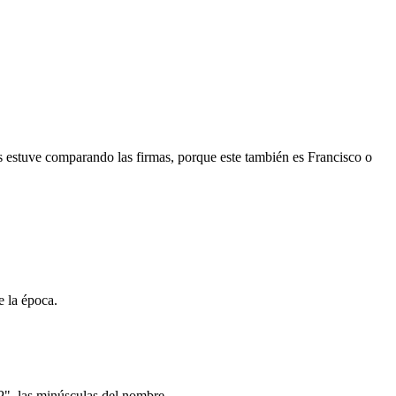
es estuve comparando las firmas, porque este también es Francisco o
e la época.
"P", las minúsculas del nombre...