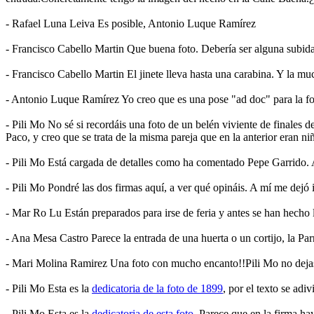
- Rafael Luna Leiva Es posible, Antonio Luque Ramírez
- Francisco Cabello Martin Que buena foto. Debería ser alguna subida
- Francisco Cabello Martin El jinete lleva hasta una carabina. Y la mu
- Antonio Luque Ramírez Yo creo que es una pose "ad doc" para la fo
- Pili Mo No sé si recordáis una foto de un belén viviente de finales
Paco, y creo que se trata de la misma pareja que en la anterior eran ni
- Pili Mo Está cargada de detalles como ha comentado Pepe Garrido.
- Pili Mo Pondré las dos firmas aquí, a ver qué opináis. A mí me dejó in
- Mar Ro Lu Están preparados para irse de feria y antes se han hecho l
- Ana Mesa Castro Parece la entrada de una huerta o un cortijo, la Par
- Mari Molina Ramirez Una foto con mucho encanto!!Pili Mo no dejas 
- Pili Mo Esta es la
dedicatoria de la foto de 1899
, por el texto se adi
- Pili Mo Esta es la
dedicatoria de esta foto
. Parece que en la firma hay