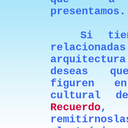
presentamos.
Si tienes
relacion
arquitectu
deseas qu
figuren e
cultural 
Recuerdo
,
remitírnos