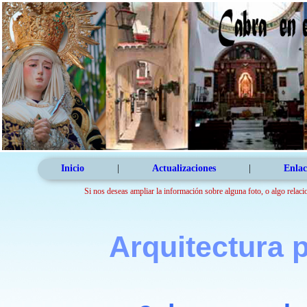
Inicio
|
Actualizaciones
|
Enlac
Si nos deseas ampliar la información sobre alguna foto, o algo relaci
Arquitectura 