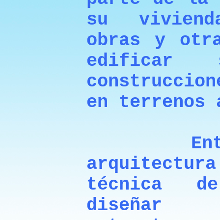
su vivien
obras y otr
edificar
construccio
en terrenos 
Entend
arquitect
técnica d
diseñar