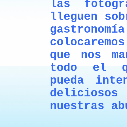
las fotog
lleguen sob
gastrono
colocarem
que nos ma
todo el q
pueda inte
delicios
nuestras ab