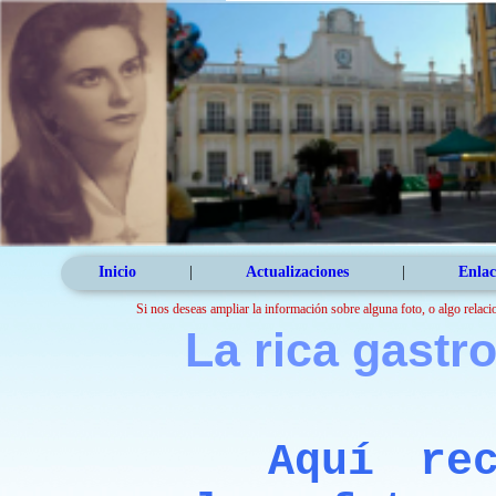
Inicio
|
Actualizaciones
|
Enlac
Si nos deseas ampliar la información sobre alguna foto, o algo relaci
La rica gastr
Aquí reco