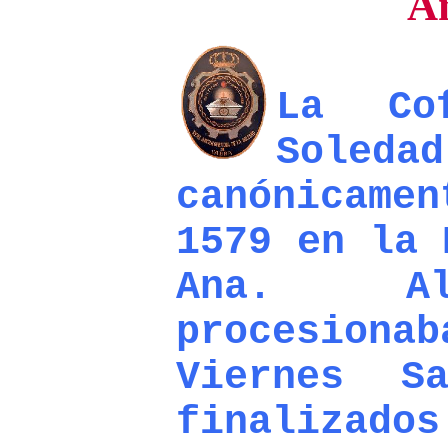
A
La Co
Soled
canónicam
1579 en la 
Ana. Al
procesiona
Viernes S
finalizado