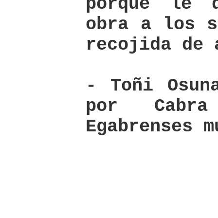
porque le 
obra a los s
recojida de 
- Toñi Osun
por Cabr
Egabrenses m