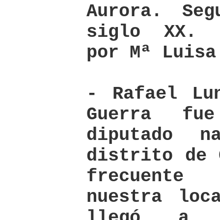
Aurora. Seg
siglo XX. 
por Mª Luisa
- Rafael Lu
Guerra fu
diputado n
distrito de 
frecuente
nuestra loc
llegó a p