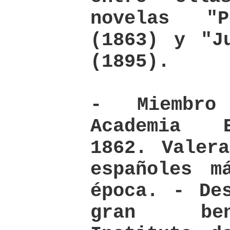
novelas "P
(1863) y "J
(1895).
- Miembr
Academia 
1862. Valer
españoles m
época. - De
gran ben