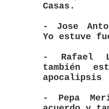
Casas.
- Jose Anto
Yo estuve fu
- Rafael 
también e
apocalipsis
- Pepa Mer
acuerdo y ta