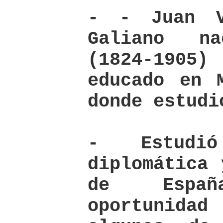
- - Juan V
Galiano n
(1824-190
educado en 
donde estudi
- Estudi
diplomática 
de Espa
oportunid