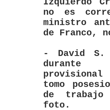
Izquierdo C
no es corr
ministro an
de Franco, n
- David S.
durante 
provisiona
tomo posesi
de trabajo
foto.