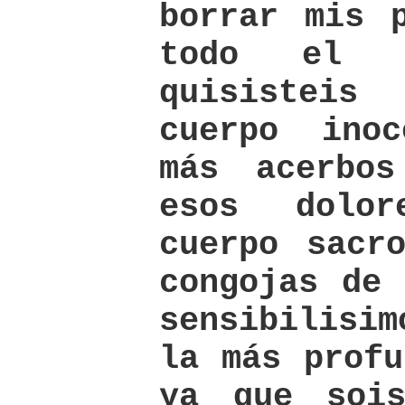
borrar mis 
todo el l
quisisteis 
cuerpo ino
más acerbos
esos dolo
cuerpo sacr
congojas de 
sensibilisi
la más profu
ya que soi