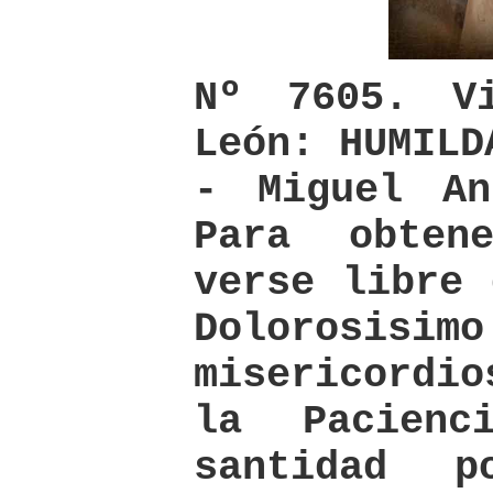
Nº 7605. Vi
León: HUMILD
- Miguel An
Para obte
verse libre 
Doloro
misericordi
la Pacienc
santidad p