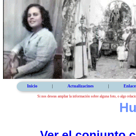
Inicio
|
Actualizacines
|
Enlace
Si nos deseas ampliar la información sobre alguna foto, o algo relaci
Hu
Ver el conjunto 