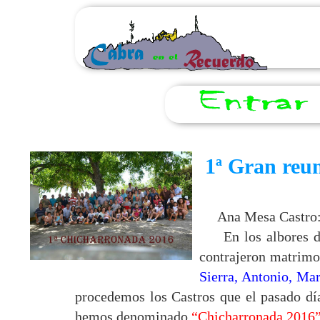
1ª Gran reun
Ana Mesa Castro
En los albores del
contrajeron matrimon
Sierra, Antonio, Mar
procedemos los Castros que el pasado día
hemos denominado
“Chicharronada 2016