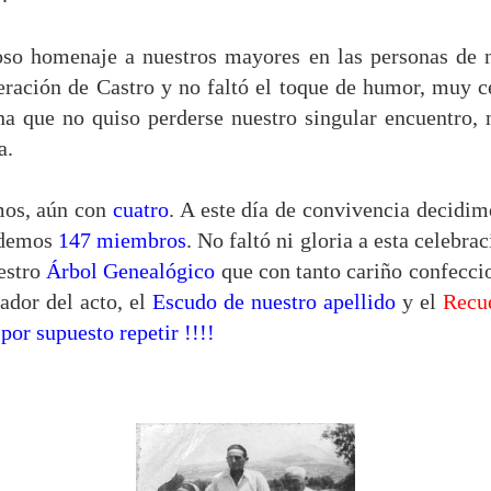
so homenaje a nuestros mayores en las personas de n
eración de Castro y no faltó el toque de humor, muy c
a que no quiso perderse nuestro singular encuentro, 
a.
mos, aún con
cuatro
. A este día de convivencia decidi
endemos
147 miembros
. No faltó ni gloria a esta celebra
estro
Árbol Genealógico
que con tanto cariño confeccio
zador del acto, el
Escudo de nuestro apellido
y el
Recue
por supuesto repetir !!!!