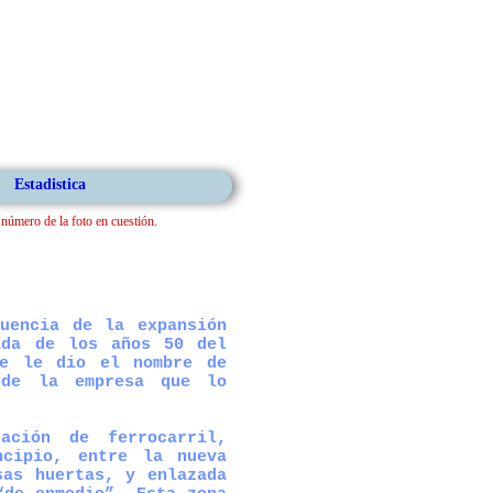
Estadistica
l número de la foto en cuestión.
uencia de la expansión
ada de los años 50 del
se le dio el nombre de
 de la empresa que lo
ción de ferrocarril,
ncipio, entre la nueva
sas huertas, y enlazada