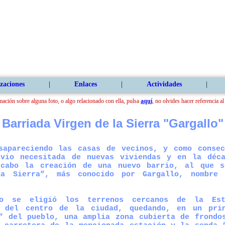
zaciones
|
Enlaces
|
Actividades
|
mación sobre alguna foto, o algo relacionado con ella, pulsa
aquí
, no olvides hacer referencia a
Barriada Virgen de la Sierra "Gargallo"
apareciendo las casas de vecinos, y como consec
 vio necesitada de nuevas viviendas y en la déc
cabo la creación de una nuevo barrio, al que 
la Sierra
”, más conocido por Gargallo, nombre
o se eligió los terrenos cercanos de la Esta
s del centro de la ciudad, quedando, en un pri
” del pueblo, una amplia zona cubierta de frondo