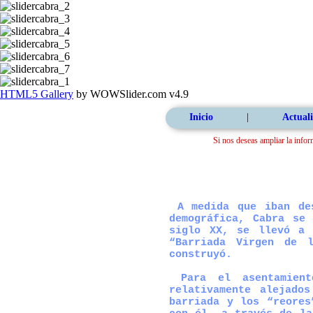
HTML5 Gallery
by WOWSlider.com v4.9
Inicio
|
Actuali
Si nos deseas ampliar la infor
A medida que iban des
demográfica, Cabra se
siglo XX, se llevó a 
“
Barriada Virgen de 
construyó.
Para el asentamient
relativamente alejado
barriada y los “reores