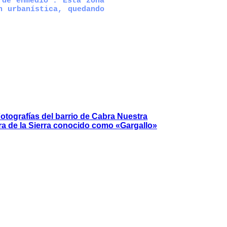
“de enmedio”. Esta zona
n urbanística, quedando