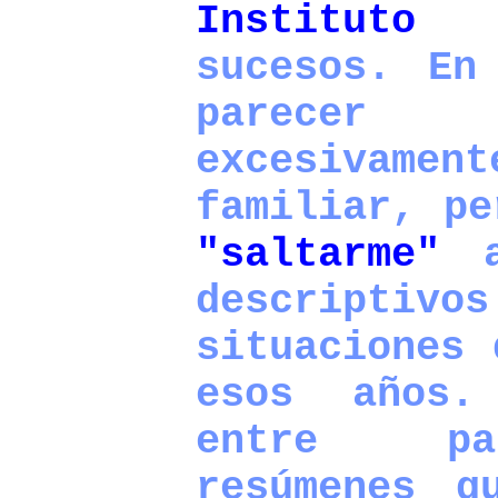
Instituto
y
sucesos. En
parecer
excesivame
familiar, pe
"saltarme"
al
descripti
situaciones 
esos años
entre pa
resúmenes q