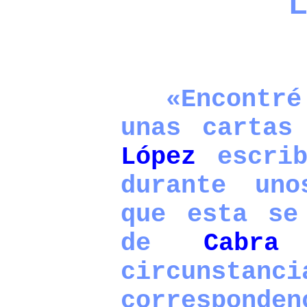
L
«Encontré 
unas carta
López
escrib
durante un
que esta se
de
Cabra
p
circunst
corresponde