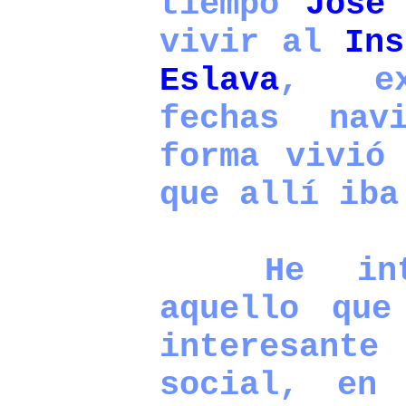
tiempo
José
vivir al
Ins
Eslava
, ex
fechas nav
forma vivió
que allí iba
He inten
aquello que
interesant
social, en