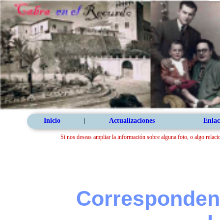
Inicio
|
Actualizaciones
|
Enlac
Si nos deseas ampliar la información sobre alguna foto, o algo relaci
Correspondenc